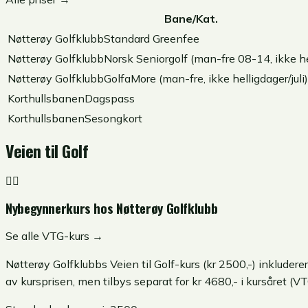
Bane/Kat.
Nøtterøy Golfklubb
Standard Greenfee
Nøtterøy Golfklubb
Norsk Seniorgolf (man-fre 08-14, ikke hel
Nøtterøy Golfklubb
GolfaMore (man-fre, ikke helligdager/juli)
Korthullsbanen
Dagspass
Korthullsbanen
Sesongkort
Veien til Golf
🏌️‍♂️
Nybegynnerkurs hos
Nøtterøy Golfklubb
Se alle VTG-kurs →
Nøtterøy Golfklubbs Veien til Golf-kurs (kr 2500,-) inkludere
av kursprisen, men tilbys separat for kr 4680,- i kursåret (VT