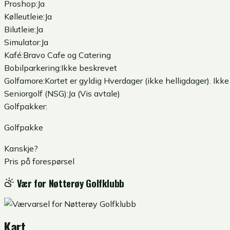
Proshop:
Ja
Kølleutleie:
Ja
Bilutleie:
Ja
Simulator:
Ja
Kafé:
Bravo Cafe og Catering
Bobilparkering:
Ikke beskrevet
Golfamore:
Kortet er gyldig Hverdager (ikke helligdager). Ikk
Seniorgolf (NSG):
Ja (Vis avtale)
Golfpakker:
Golfpakke
Kanskje
?
Pris på forespørsel
Vær for
Nøtterøy Golfklubb
Kart