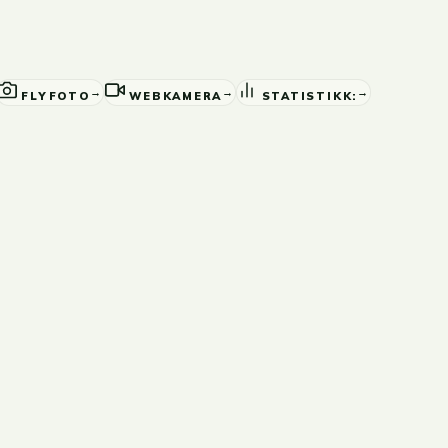
→
→
→
FLYFOTO
WEBKAMERA
STATISTIKK: