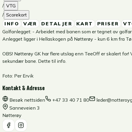
/
VTG
/
Scorekort
INFO
VÆR
DETALJER
KART
PRISER
VT
Golfanlegget: - Arbeidet med banen som er tegnet av golfark
Anlegget ligger i Hellaskogen på Nøtterøy - kun 6 km fra T
OBS! Nøtterøy GK har flere utslag enn TeeOff er skalert for! 
sekundær bane. Dette til info.
Foto:
Per Ervik
Kontakt & Adresse
Besøk nettsiden
+47 33 40 71 80
leder@notteroyg
Sanneveien 3
Nøtterøy