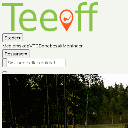
Steder
▾
Medlemskap
VTG
Banebesøk
Meninger
Ressurser
▾