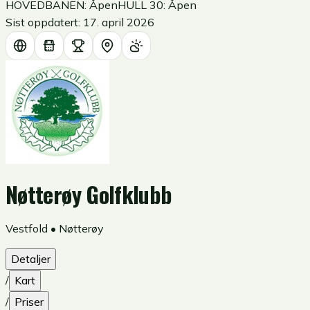
HOVEDBANEN: Åpen
HULL 30: Åpen
Sist oppdatert:
17. april 2026
Nøtterøy Golfklubb
Vestfold
•
Nøtterøy
Detaljer
/
Kart
/
Priser