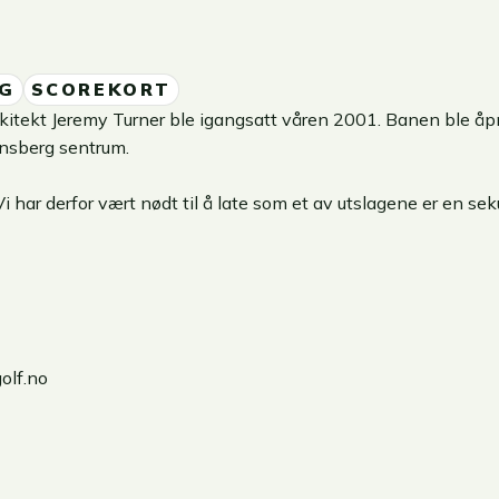
G
SCOREKORT
itekt Jeremy Turner ble igangsatt våren 2001. Banen ble åpne
ønsberg sentrum.
Vi har derfor vært nødt til å late som et av utslagene er en s
olf.no