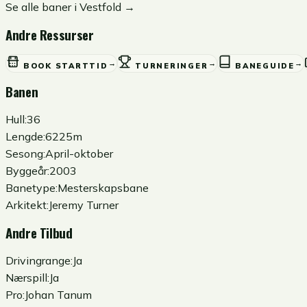
Se alle baner i
Vestfold
→
Andre Ressurser
→
→
→
BOOK STARTTID
TURNERINGER
BANEGUIDE
Banen
Hull:
36
Lengde:
6225m
Sesong:
April-oktober
Byggeår:
2003
Banetype:
Mesterskapsbane
Arkitekt:
Jeremy Turner
Andre Tilbud
Drivingrange:
Ja
Nærspill:
Ja
Pro:
Johan Tanum