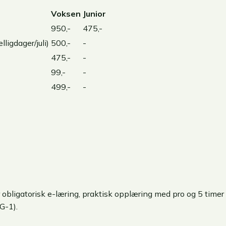
Voksen
Junior
950,-
475,-
ligdager/juli)
500,-
-
475,-
-
99,-
-
499,-
-
r obligatorisk e-læring, praktisk opplæring med pro og 5 timer
G-1).