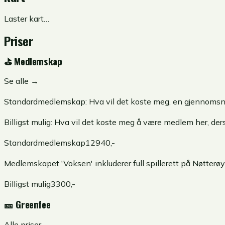
Laster kart…
Priser
⛳
Medlemskap
Se alle →
Standardmedlemskap:
Hva vil det koste meg, en gjennomsnit
Billigst mulig:
Hva vil det koste meg å være medlem her, derso
Standardmedlemskap
12940
,-
Medlemskapet 'Voksen' inkluderer full spillerett på Nøtterøy 
Billigst mulig
3300
,-
🎫
Greenfee
Alle priser →