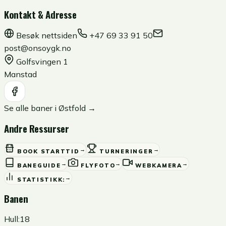
Kontakt & Adresse
Besøk nettsiden
+47 69 33 91 50
post@onsoygk.no
Golfsvingen 1
Manstad
Se alle baner i
Østfold
→
Andre Ressurser
→
→
BOOK STARTTID
TURNERINGER
→
→
→
BANEGUIDE
FLYFOTO
WEBKAMERA
→
STATISTIKK:
Banen
Hull:
18