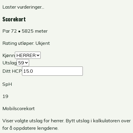
Laster vurderinger...
Scorekort
Par
72
•
5825
meter
Rating utløper:
Ukjent
Kjønn
Utslag
Ditt HCP
SpH
19
Mobilscorekort
Viser valgte utslag for
herrer
. Bytt utslag i kalkulatoren over
for å oppdatere lengdene.