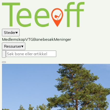
Steder
▾
Medlemskap
VTG
Banebesøk
Meninger
Ressurser
▾