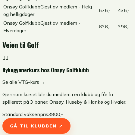
Onsøy Golfklubb
Gjest av medlem - Helg
676,-
436,-
og helligdager
Onsøy Golfklubb
Gjest av medlem -
636,-
396,-
Hverdager
Veien til Golf
🏌️‍♂️
Nybegynnerkurs hos
Onsøy Golfklubb
Se alle VTG-kurs →
Gjennom kurset blir du medlem i en klubb og får fri
spillerett på 3 baner: Onsøy, Huseby & Hankø og Hvaler.
Standard voksenpris
3900
,-
GÅ TIL KLUBBEN ↗