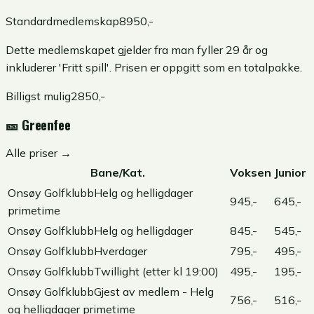
Standardmedlemskap
8950
,-
Dette medlemskapet gjelder fra man fyller 29 år og
inkluderer 'Fritt spill'. Prisen er oppgitt som en totalpakke.
Billigst mulig
2850
,-
🎫
Greenfee
Alle priser →
Bane/Kat.
Voksen
Junior
Onsøy Golfklubb
Helg og helligdager
945,-
645,-
primetime
Onsøy Golfklubb
Helg og helligdager
845,-
545,-
Onsøy Golfklubb
Hverdager
795,-
495,-
Onsøy Golfklubb
Twillight (etter kl 19:00)
495,-
195,-
Onsøy Golfklubb
Gjest av medlem - Helg
756,-
516,-
og helligdager primetime