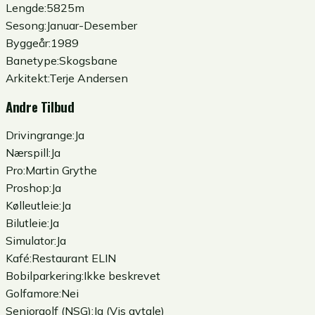
Lengde:
5825m
Sesong:
Januar-Desember
Byggeår:
1989
Banetype:
Skogsbane
Arkitekt:
Terje Andersen
Andre Tilbud
Drivingrange:
Ja
Nærspill:
Ja
Pro:
Martin Grythe
Proshop:
Ja
Kølleutleie:
Ja
Bilutleie:
Ja
Simulator:
Ja
Kafé:
Restaurant ELIN
Bobilparkering:
Ikke beskrevet
Golfamore:
Nei
Seniorgolf (NSG):
Ja (Vis avtale)