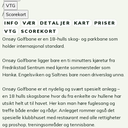
/
VTG
/
Scorekort
INFO
VÆR
DETALJER
KART
PRISER
VTG
SCOREKORT
Onsøy Golfbane er en 18-hulls skog- og parkbane som
holder internasjonal standard.
Onsøy Golfbane ligger bare en ti minutters kjøretur fra
Fredrikstad Sentrum med kjente sommersteder som
Hankø, Engelsviken og Saltnes bare noen driverslag unna.
Onsøy Golfbane er et nydelig og svært spesielt anlegg –
en 18 hulls skogsbane hvor du fra enkelte av hullene har
utsikt helt ut til havet. Her kan man høre fuglesang og
treffe både ender og rådyr. Anlegget rommer også det
spesielle klubbhuset med restaurant med alle rettigheter
og proshop, treningsområder og tennisbane.