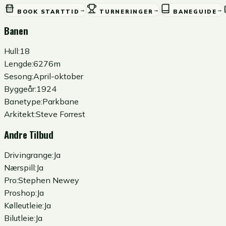
→
→
→
BOOK STARTTID
TURNERINGER
BANEGUIDE
Banen
Hull:
18
Lengde:
6276m
Sesong:
April-oktober
Byggeår:
1924
Banetype:
Parkbane
Arkitekt:
Steve Forrest
Andre Tilbud
Drivingrange:
Ja
Nærspill:
Ja
Pro:
Stephen Newey
Proshop:
Ja
Kølleutleie:
Ja
Bilutleie:
Ja