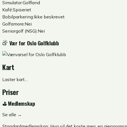
Simulator:
Golfland
Kafé:
Spiseriet
Bobilparkering:
Ikke beskrevet
Golfamore:
Nei
Seniorgolf (NSG):
Nei
Vær for
Oslo Golfklubb
Kart
Laster kart…
Priser
⛳
Medlemskap
Se alle →
Standardmedlemskap:
Hva vil det koste meg, en gjennomsnit