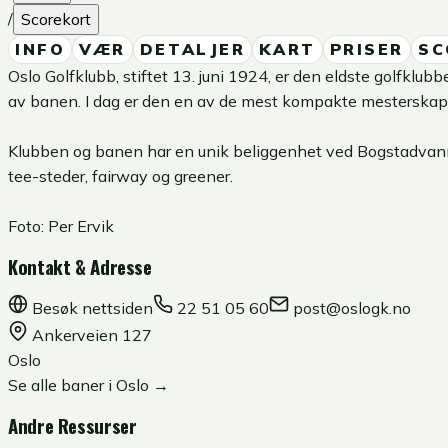
/
Scorekort
INFO
VÆR
DETALJER
KART
PRISER
SC
Oslo Golfklubb, stiftet 13. juni 1924, er den eldste golfklub
av banen. I dag er den en av de mest kompakte mesterskaps
Klubben og banen har en unik beliggenhet ved Bogstadvannet 
tee-steder, fairway og greener.
Foto:
Per Ervik
Kontakt & Adresse
Besøk nettsiden
22 51 05 60
post@oslogk.no
Ankerveien 127
Oslo
Se alle baner i
Oslo
→
Andre Ressurser