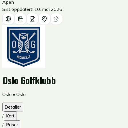
Åpen
Sist oppdatert:
10. mai 2026
Oslo Golfklubb
Oslo
•
Oslo
Detaljer
/
Kart
/
Priser