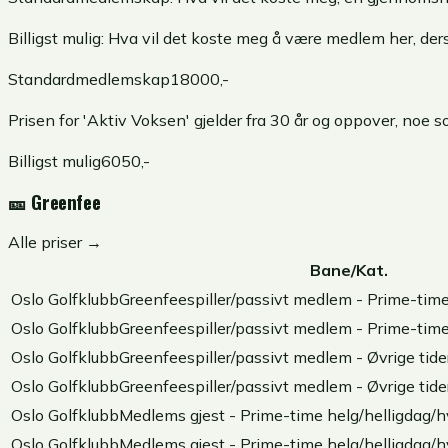
Billigst mulig:
Hva vil det koste meg å være medlem her, derso
Standardmedlemskap
18000
,-
Prisen for 'Aktiv Voksen' gjelder fra 30 år og oppover, noe som
Billigst mulig
6050
,-
🎫
Greenfee
Alle priser →
Bane/Kat.
Oslo Golfklubb
Greenfeespiller/passivt medlem - Prime-time 
Oslo Golfklubb
Greenfeespiller/passivt medlem - Prime-time 
Oslo Golfklubb
Greenfeespiller/passivt medlem - Øvrige tider
Oslo Golfklubb
Greenfeespiller/passivt medlem - Øvrige tider
Oslo Golfklubb
Medlems gjest - Prime-time helg/helligdag/hv
Oslo Golfklubb
Medlems gjest - Prime-time helg/helligdag/hv