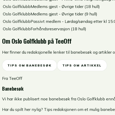
Oslo Golfklubb
Medlems gjest - Øvrige tider (18 hull)
Oslo Golfklubb
Medlems gjest - Øvrige tider (9 hull)
Oslo Golfklubb
Passivt medlem - Lørdag/søndag etter kl 15:0
Oslo Golfklubb
Forhåndsreservasjon (18 hull)
Om
Oslo Golfklubb
på TeeOff
Her finner du redaksjonelle lenker til banebesøk og artikle
TIPS OM BANEBESØK
TIPS OM ARTIKKEL
Fra TeeOff
Banebesøk
Vi har ikke publisert noe banebesøk fra Oslo Golfklubb ennå
Har du spilt her nylig? Tips redaksjonen om et mulig banebe