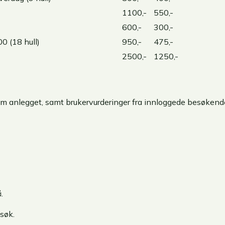
1100,-
550,-
600,-
300,-
0 (18 hull)
950,-
475,-
2500,-
1250,-
r om anlegget, samt brukervurderinger fra innloggede besøkend
.
søk.