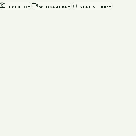
→
→
→
FLYFOTO
WEBKAMERA
STATISTIKK: