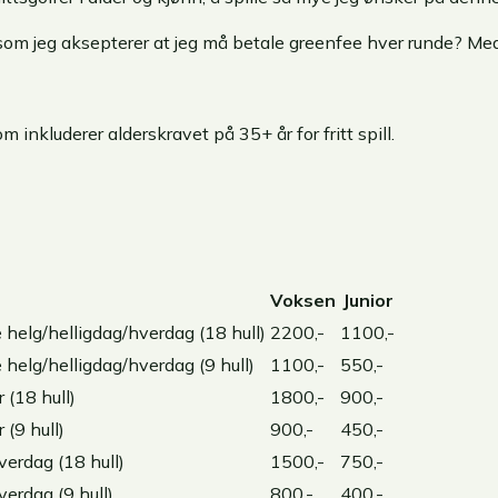
m jeg aksepterer at jeg må betale greenfee hver runde? Medle
 inkluderer alderskravet på 35+ år for fritt spill.
Voksen
Junior
helg/helligdag/hverdag (18 hull)
2200,-
1100,-
helg/helligdag/hverdag (9 hull)
1100,-
550,-
 (18 hull)
1800,-
900,-
 (9 hull)
900,-
450,-
erdag (18 hull)
1500,-
750,-
erdag (9 hull)
800,-
400,-