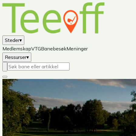
Steder
▾
Medlemskap
VTG
Banebesøk
Meninger
Ressurser
▾