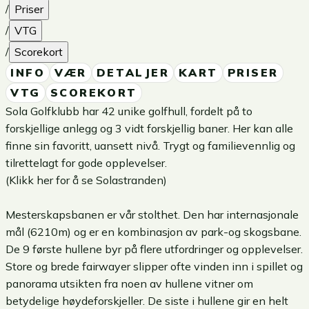
/
Priser
/
VTG
/
Scorekort
INFO
VÆR
DETALJER
KART
PRISER
VTG
SCOREKORT
Sola Golfklubb har 42 unike golfhull, fordelt på to
forskjellige anlegg og 3 vidt forskjellig baner. Her kan alle
finne sin favoritt, uansett nivå. Trygt og familievennlig og
tilrettelagt for gode opplevelser.
(
Klikk her for å se Solastranden
)
Mesterskapsbanen er vår stolthet. Den har internasjonale
mål (6210m) og er en kombinasjon av park-og skogsbane.
De 9 første hullene byr på flere utfordringer og opplevelser.
Store og brede fairwayer slipper ofte vinden inn i spillet og
panorama utsikten fra noen av hullene vitner om
betydelige høydeforskjeller. De siste i hullene gir en helt