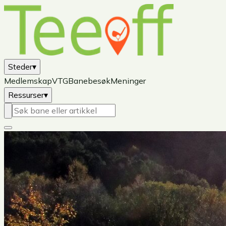
Steder
▾
Medlemskap
VTG
Banebesøk
Meninger
Ressurser
▾