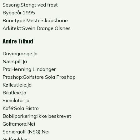
Sesong:
Stengt ved frost
Byggeår:
1995
Banetype:
Mesterskapsbane
Arkitekt:
Svein Drange Olsnes
Andre Tilbud
Drivingrange:
Ja
Nærspill:
Ja
Pro:
Henning Lindanger
Proshop:
Golfstore Sola Proshop
Kølleutleie:
Ja
Bilutleie:
Ja
Simulator:
Ja
Kafé:
Sola Bistro
Bobilparkering:
Ikke beskrevet
Golfamore:
Nei
Seniorgolf (NSG):
Nei
Golfpakker: