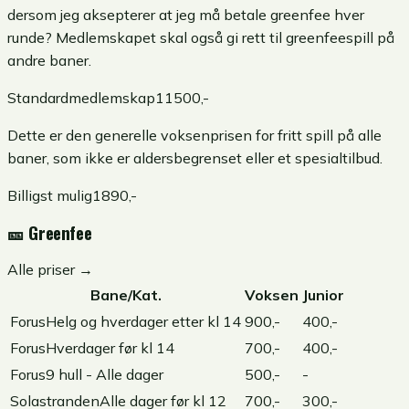
dersom jeg aksepterer at jeg må betale greenfee hver
runde? Medlemskapet skal også gi rett til greenfeespill på
andre baner.
Standardmedlemskap
11500
,-
Dette er den generelle voksenprisen for fritt spill på alle
baner, som ikke er aldersbegrenset eller et spesialtilbud.
Billigst mulig
1890
,-
🎫
Greenfee
Alle priser →
Bane/Kat.
Voksen
Junior
Forus
Helg og hverdager etter kl 14
900,-
400,-
Forus
Hverdager før kl 14
700,-
400,-
Forus
9 hull - Alle dager
500,-
-
Solastranden
Alle dager før kl 12
700,-
300,-