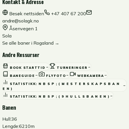
Kontakt & Adresse
Besøk nettsiden
+47 407 67 200
andre@solagk.no
Åsenvegen 1
Sola
Se alle baner i
Rogaland
→
Andre Ressurser
→
→
BOOK STARTTID
TURNERINGER
→
→
→
BANEGUIDE
FLYFOTO
WEBKAMERA
STATISTIKK:
N B S P ; ( M E S T E R S K A P S B A N
→
E N )
→
STATISTIKK:
N B S P ; ( 9 H U L L S B A N E N )
Banen
Hull:
36
Lengde:
6210m