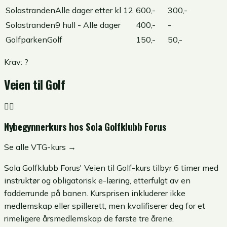
Solastranden
Alle dager etter kl 12
600,-
300,-
Solastranden
9 hull - Alle dager
400,-
-
Golfparken
Golf
150,-
50,-
Krav:
?
Veien til Golf
🏌️‍♂️
Nybegynnerkurs hos
Sola Golfklubb Forus
Se alle VTG-kurs →
Sola Golfklubb Forus' Veien til Golf-kurs tilbyr 6 timer med
instruktør og obligatorisk e-læring, etterfulgt av en
fadderrunde på banen. Kursprisen inkluderer ikke
medlemskap eller spillerett, men kvalifiserer deg for et
rimeligere årsmedlemskap de første tre årene.