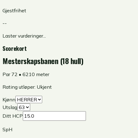
Gjestfrihet
--
Laster vurderinger...
Scorekort
Mesterskapsbanen (18 hull)
Par
72
•
6210
meter
Rating utløper:
Ukjent
Kjønn
Utslag
Ditt HCP
SpH