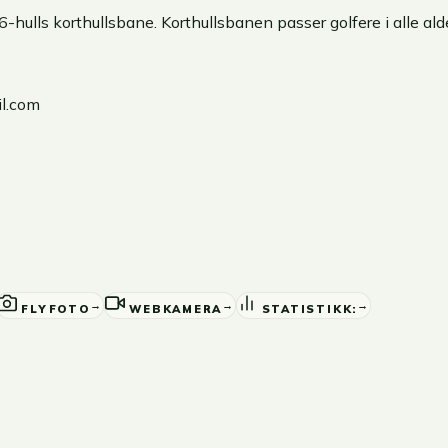
 6-hulls korthullsbane. Korthullsbanen passer golfere i alle al
l.com
→
→
→
FLYFOTO
WEBKAMERA
STATISTIKK: