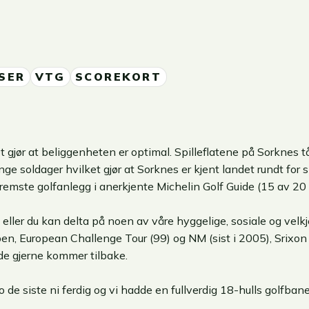
SER
VTG
SCOREKORT
 gjør at beliggenheten er optimal. Spilleflatene på Sorknes tå
ge soldager hvilket gjør at Sorknes er kjent landet rundt for 
s fremste golfanlegg i anerkjente Michelin Golf Guide (15 av 20
 eller du kan delta på noen av våre hyggelige, sosiale og vel
en, European Challenge Tour (99) og NM (sist i 2005), Srixon
 de gjerne kommer tilbake.
 de siste ni ferdig og vi hadde en fullverdig 18-hulls golfbane