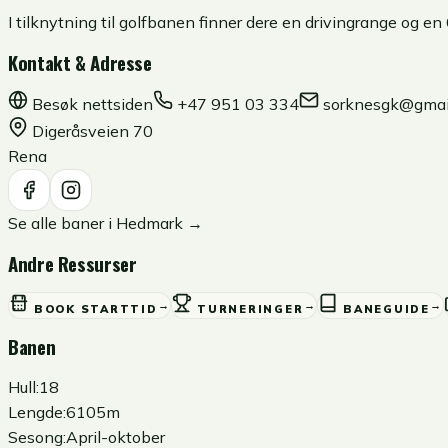
I tilknytning til golfbanen finner dere en drivingrange og en
Kontakt & Adresse
Besøk nettsiden
+47 951 03 334
sorknesgk@gmai
Digeråsveien 70
Rena
Se alle baner i
Hedmark
→
Andre Ressurser
→
→
→
BOOK STARTTID
TURNERINGER
BANEGUIDE
Banen
Hull:
18
Lengde:
6105m
Sesong:
April-oktober