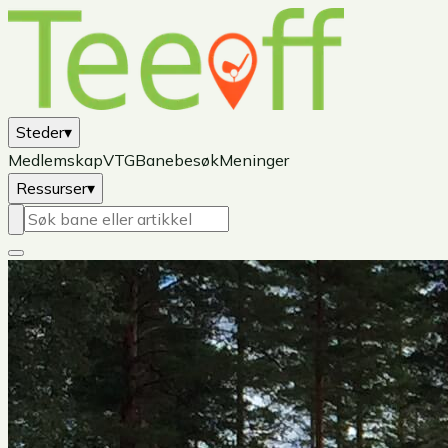
Steder
▾
Medlemskap
VTG
Banebesøk
Meninger
Ressurser
▾