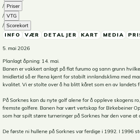
/
Priser
/
VTG
/
Scorekort
INFO
VÆR
DETALJER
KART
MEDIA
PRI
5. mai 2026
Planlagt åpning: 14. mai.
Banen er vakkert anlagt på flat furumo og sann grunn hvilket
Imidlertid så er Rena kjent for stabilt innlandsklima med man
kvalitet. Vi er stolte over å ha blitt kåret som en av landet
På Sorknes kan du nyte golf alene for å oppleve skogens ro,
fremste golfere. Banen har vært vertskap for Birkebeiner Op
som har spilt større turneringer på Sorknes har den vane at
De første ni hullene på Sorknes var ferdige i 1992. I 1996 sto