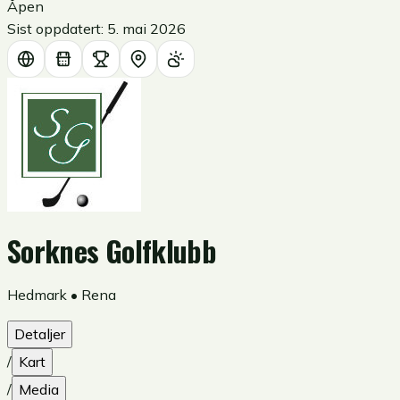
Åpen
Sist oppdatert:
5. mai 2026
Sorknes Golfklubb
Hedmark
•
Rena
Detaljer
/
Kart
/
Media