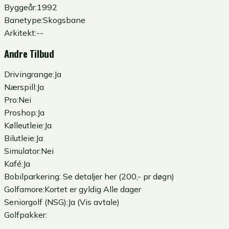
Byggeår:
1992
Banetype:
Skogsbane
Arkitekt:
--
Andre Tilbud
Drivingrange:
Ja
Nærspill:
Ja
Pro:
Nei
Proshop:
Ja
Kølleutleie:
Ja
Bilutleie:
Ja
Simulator:
Nei
Kafé:
Ja
Bobilparkering:
Se detaljer her
(200,- pr døgn)
Golfamore:
Kortet er gyldig Alle dager
Seniorgolf (NSG):
Ja (Vis avtale)
Golfpakker: